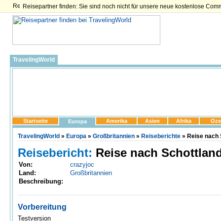
Reisepartner finden: Sie sind noch nicht für unsere neue kostenlose Com
TravelingWorld
Startseite
Amerika
Asien
Afrika
Oze
Europa
TravelingWorld
»
Europa
»
Großbritannien
»
Reiseberichte
» Reise nach 
Reisebericht:
Reise nach Schottlan
Von:
crazyjoc
Land:
Großbritannien
Beschreibung:
Vorbereitung
Testversion