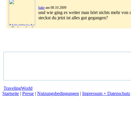
hake
am 08.10.2009
und wie ging es weiter man hört nichts mehr von 
steckst du jetzt ist alles gut gegangen?
TravelingWorld
Startseite
|
Presse
|
Nutzungsbedingungen
|
Impressum + Datenschutz