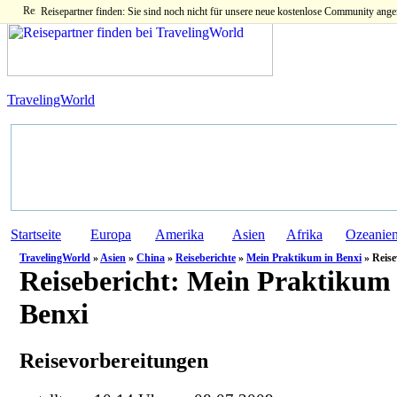
Reisepartner finden: Sie sind noch nicht für unsere neue kostenlose Community ange
TravelingWorld
Startseite
Europa
Amerika
Asien
Afrika
Ozeanie
TravelingWorld
»
Asien
»
China
»
Reiseberichte
»
Mein Praktikum in Benxi
» Reise
Reisebericht:
Mein Praktikum 
Benxi
Reisevorbereitungen