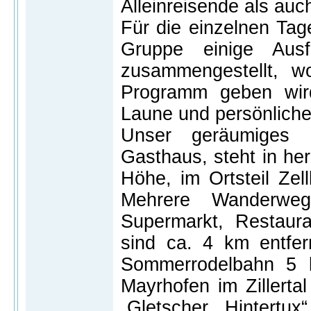
Alleinreisende als au
Für die einzelnen Tag
Gruppe einige Ausf
zusammengestellt, wo
Programm geben wir
Laune und persönliche
Unser geräumiges F
Gasthaus, steht in her
Höhe, im Ortsteil Zel
Mehrere Wanderwe
Supermarkt, Restaur
sind ca. 4 km entfern
Sommerrodelbahn 5 
Mayrhofen im Zillerta
„Gletscher Hintertu