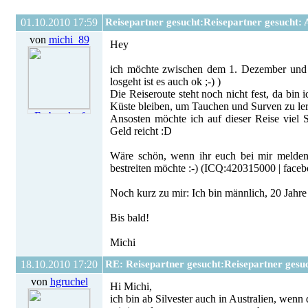
01.10.2010 17:59
Reisepartner gesucht:Reisepartner gesucht: 
von
michi_89
Hey
ich möchte zwischen dem 1. Dezember und Mi
losgeht ist es auch ok ;-) )
Die Reiseroute steht noch nicht fest, da bin 
Küste bleiben, um Tauchen und Surven zu le
Ansosten möchte ich auf dieser Reise viel 
Geld reicht :D
Wäre schön, wenn ihr euch bei mir melden 
bestreiten möchte :-) (ICQ:420315000 | fac
Noch kurz zu mir: Ich bin männlich, 20 Jah
Bis bald!
Michi
18.10.2010 17:20
RE: Reisepartner gesucht:Reisepartner gesuc
von
hgruchel
Hi Michi,
ich bin ab Silvester auch in Australien, wenn