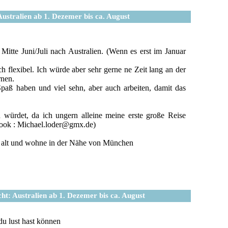
Australien ab 1. Dezemer bis ca. August
tte Juni/Juli nach Australien. (Wenn es erst im Januar
ich flexibel. Ich würde aber sehr gerne ne Zeit lang an der
rnen.
Spaß haben und viel sehn, aber auch arbeiten, damit das
würdet, da ich ungern alleine meine erste große Reise
ebook : Michael.loder@gmx.de)
re alt und wohne in der Nähe von München
ht: Australien ab 1. Dezemer bis ca. August
 du lust hast können