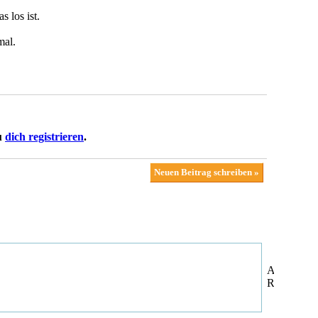
 los ist.
mal.
u
dich registrieren
.
Neuen Beitrag schreiben »