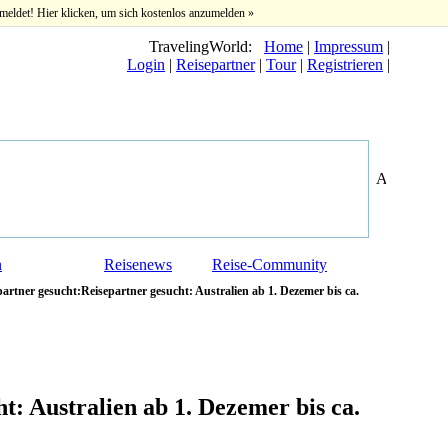
meldet! Hier klicken, um sich kostenlos anzumelden »
TravelingWorld:
Home
|
Impressum
|
Login
|
Reisepartner
|
Tour
|
Registrieren
|
n
Reisenews
Reise-Community
artner gesucht:Reisepartner gesucht: Australien ab 1. Dezemer bis ca.
t: Australien ab 1. Dezemer bis ca.