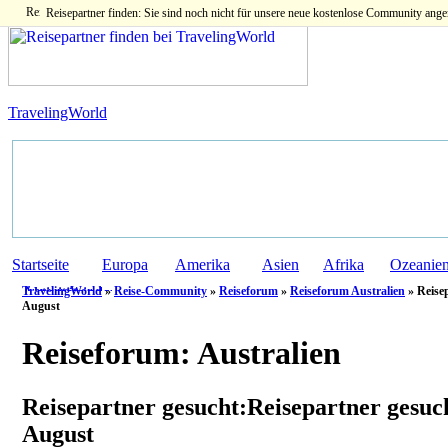
Reisepartner finden: Sie sind noch nicht für unsere neue kostenlose Community ange
TravelingWorld
Startseite
Europa
Amerika
Asien
Afrika
Ozeanie
TravelingWorld
»
Reise-Community
»
Reiseforum
»
Reiseforum Australien
» Reisep
August
Reiseforum:
Australien
Reisepartner gesucht:Reisepartner gesuch
August