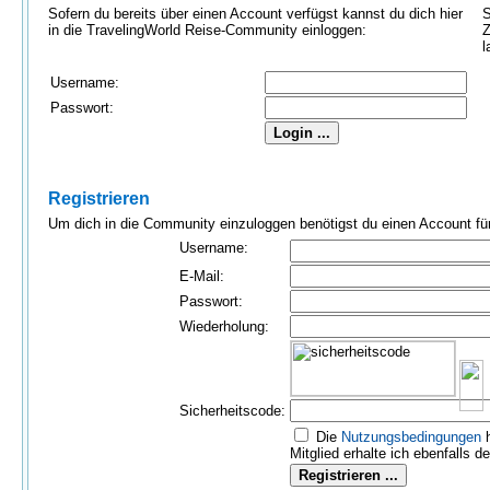
Sofern du bereits über einen Account verfügst kannst du dich hier
S
in die TravelingWorld Reise-Community einloggen:
Z
l
Username:
Passwort:
Registrieren
Um dich in die Community einzuloggen benötigst du einen Account für 
Username:
E-Mail:
Passwort:
Wiederholung:
Sicherheitscode:
Die
Nutzungs­bedingungen
h
Mitglied erhalte ich ebenfalls d