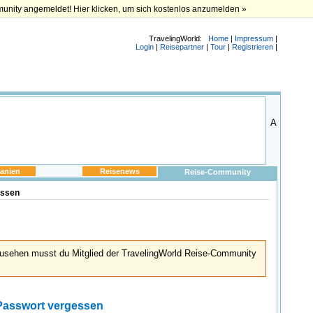
munity angemeldet! Hier klicken, um sich kostenlos anzumelden »
TravelingWorld:
Home
|
Impressum
|
Login
|
Reisepartner
|
Tour
|
Registrieren
|
anien
Reisenews
Reise-Community
essen
usehen musst du Mitglied der TravelingWorld Reise-Community
Passwort vergessen