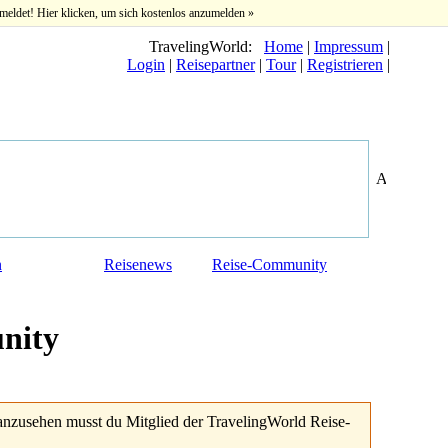
meldet! Hier klicken, um sich kostenlos anzumelden »
TravelingWorld:
Home
|
Impressum
|
Login
|
Reisepartner
|
Tour
|
Registrieren
|
n
Reisenews
Reise-Community
nity
anzusehen musst du Mitglied der TravelingWorld Reise-