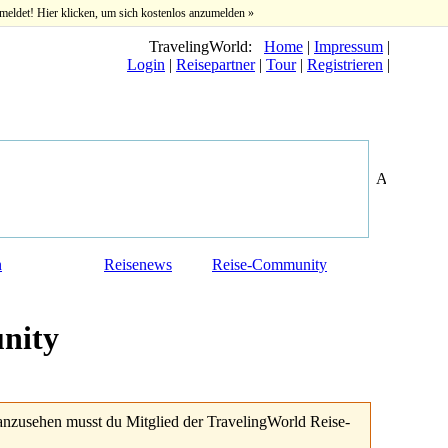
meldet! Hier klicken, um sich kostenlos anzumelden »
TravelingWorld:
Home
|
Impressum
|
Login
|
Reisepartner
|
Tour
|
Registrieren
|
n
Reisenews
Reise-Community
nity
anzusehen musst du Mitglied der TravelingWorld Reise-