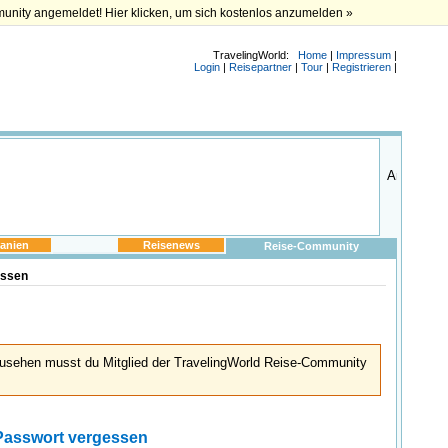
munity angemeldet! Hier klicken, um sich kostenlos anzumelden »
TravelingWorld:
Home
|
Impressum
|
Login
|
Reisepartner
|
Tour
|
Registrieren
|
anien
Reisenews
Reise-Community
essen
usehen musst du Mitglied der TravelingWorld Reise-Community
Passwort vergessen