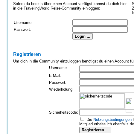
Sofern du bereits über einen Account verfügst kannst du dich hier
S
in die TravelingWorld Reise-Community einloggen:
Z
l
Username:
Passwort:
Registrieren
Um dich in die Community einzuloggen benötigst du einen Account für 
Username:
E-Mail:
Passwort:
Wiederholung:
Sicherheitscode:
Die
Nutzungs­bedingungen
h
Mitglied erhalte ich ebenfalls d