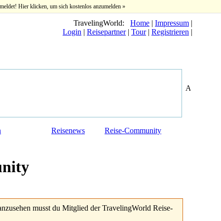
meldet! Hier klicken, um sich kostenlos anzumelden »
TravelingWorld:
Home
|
Impressum
|
Login
|
Reisepartner
|
Tour
|
Registrieren
|
n
Reisenews
Reise-Community
nity
anzusehen musst du Mitglied der TravelingWorld Reise-