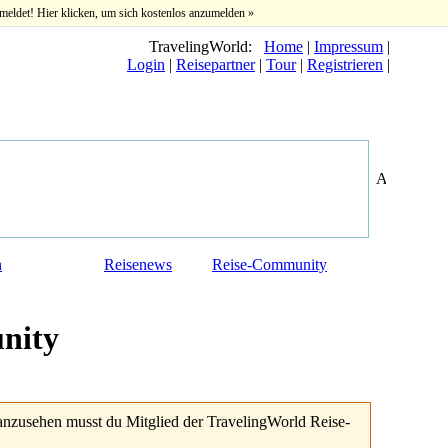
meldet! Hier klicken, um sich kostenlos anzumelden »
TravelingWorld:
Home
|
Impressum
|
Login
|
Reisepartner
|
Tour
|
Registrieren
|
n
Reisenews
Reise-Community
nity
anzusehen musst du Mitglied der TravelingWorld Reise-