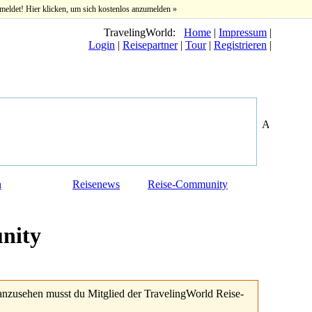
meldet! Hier klicken, um sich kostenlos anzumelden »
TravelingWorld:
Home
|
Impressum
|
Login
|
Reisepartner
|
Tour
|
Registrieren
|
n
Reisenews
Reise-Community
nity
anzusehen musst du Mitglied der TravelingWorld Reise-