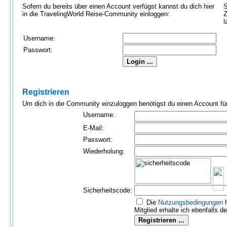
Sofern du bereits über einen Account verfügst kannst du dich hier
S
in die TravelingWorld Reise-Community einloggen:
Z
l
Username:
Passwort:
Registrieren
Um dich in die Community einzuloggen benötigst du einen Account für 
Username:
E-Mail:
Passwort:
Wiederholung:
Sicherheitscode:
Die
Nutzungs­bedingungen
h
Mitglied erhalte ich ebenfalls d