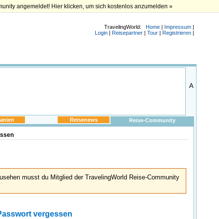
munity angemeldet! Hier klicken, um sich kostenlos anzumelden »
TravelingWorld:
Home
|
Impressum
|
Login
|
Reisepartner
|
Tour
|
Registrieren
|
anien
Reisenews
Reise-Community
essen
usehen musst du Mitglied der TravelingWorld Reise-Community
Passwort vergessen