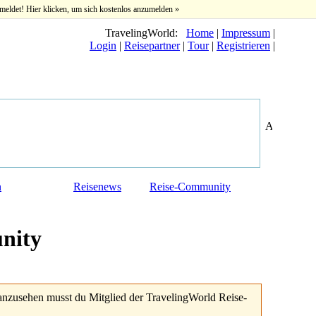
meldet! Hier klicken, um sich kostenlos anzumelden »
TravelingWorld:
Home
|
Impressum
|
Login
|
Reisepartner
|
Tour
|
Registrieren
|
n
Reisenews
Reise-Community
nity
anzusehen musst du Mitglied der TravelingWorld Reise-