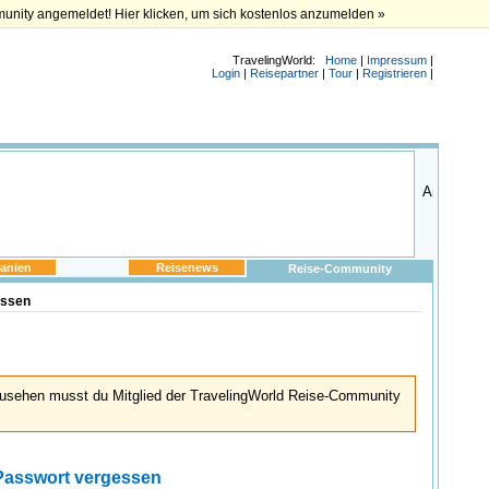
munity angemeldet! Hier klicken, um sich kostenlos anzumelden »
TravelingWorld:
Home
|
Impressum
|
Login
|
Reisepartner
|
Tour
|
Registrieren
|
anien
Reisenews
Reise-Community
essen
usehen musst du Mitglied der TravelingWorld Reise-Community
Passwort vergessen