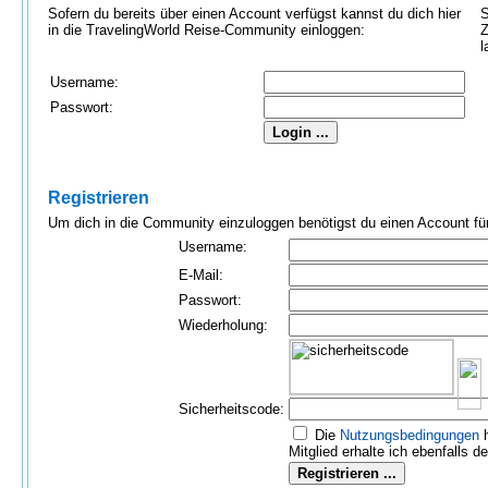
Sofern du bereits über einen Account verfügst kannst du dich hier
S
in die TravelingWorld Reise-Community einloggen:
Z
l
Username:
Passwort:
Registrieren
Um dich in die Community einzuloggen benötigst du einen Account für 
Username:
E-Mail:
Passwort:
Wiederholung:
Sicherheitscode:
Die
Nutzungs­bedingungen
h
Mitglied erhalte ich ebenfalls d