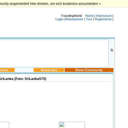
munity angemeldet! Hier klicken, um sich kostenlos anzumelden »
TravelingWorld:
Home
|
Impressum
|
Login
|
Reisepartner
|
Tour
|
Registrieren
|
anien
Reisenews
Reise-Community
riLanka (Foto: SriLanka570)