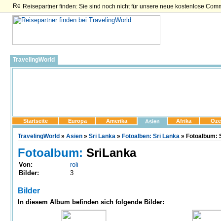
Reisepartner finden: Sie sind noch nicht für unsere neue kostenlose Com
TravelingWorld
Startseite
Europa
Amerika
Afrika
Oze
Asien
TravelingWorld
»
Asien
»
Sri Lanka
»
Fotoalben: Sri Lanka
» Fotoalbum: S
Fotoalbum:
SriLanka
Von:
roli
Bilder:
3
Bilder
In diesem Album befinden sich folgende Bilder: