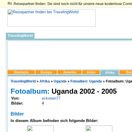
Reisepartner finden: Sie sind noch nicht für unsere neue kostenlose Com
TravelingWorld
Startseite
Europa
Amerika
Asien
Oze
Afrika
TravelingWorld
»
Afrika
»
Uganda
»
Fotoalben: Uganda
» Fotoalbum: Ugan
Fotoalbum:
Uganda 2002 - 2005
Von:
eckstein77
Bilder:
4
Bilder
In diesem Album befinden sich folgende Bilder: