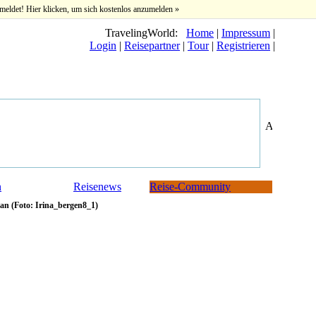
meldet! Hier klicken, um sich kostenlos anzumelden »
TravelingWorld:
Home
|
Impressum
|
Login
|
Reisepartner
|
Tour
|
Registrieren
|
n
Reisenews
Reise-Community
an (Foto: Irina_bergen8_1)