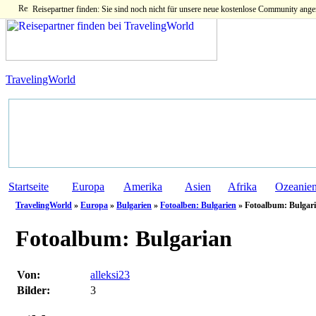
Reisepartner finden: Sie sind noch nicht für unsere neue kostenlose Community ange
TravelingWorld
Startseite
Europa
Amerika
Asien
Afrika
Ozeanie
TravelingWorld
»
Europa
»
Bulgarien
»
Fotoalben: Bulgarien
» Fotoalbum: Bulgari
Fotoalbum:
Bulgarian
Von:
alleksi23
Bilder:
3