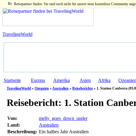
Reisepartner finden: Sie sind noch nicht für unsere neue kostenlose Community ange
TravelingWorld
Startseite
Europa
Amerika
Asien
Afrika
Ozeanie
TravelingWorld
»
Ozeanien
»
Australien
»
Reiseberichte
» 1. Station Canberra (03.0
Reisebericht:
1. Station Canber
Von:
melly_goes_down_under
Land:
Australien
Beschreibung:
Ein halbes Jahr Australien