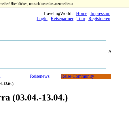
meldet! Hier klicken, um sich kostenlos anzumelden »
TravelingWorld:
Home
|
Impressum
|
Login
|
Reisepartner
|
Tour
|
Registrieren
|
n
Reisenews
Reise-Community
4.-13.04.)
ra (03.04.-13.04.)