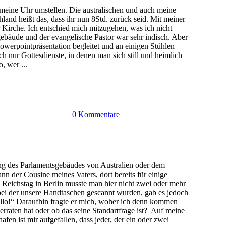
 meine Uhr umstellen. Die australischen und auch meine
land heißt das, dass ihr nun 8Std. zurück seid. Mit meiner
r Kirche. Ich entschied mich mitzugehen, was ich nicht
gebäude und der evangelische Pastor war sehr indisch. Aber
owerpointpräsentation begleitet und an einigen Stühlen
ch nur Gottesdienste, in denen man sich still und heimlich
, wer ...
0 Kommentare
ng des Parlamentsgebäudes von Australien oder dem
n der Cousine meines Vaters, dort bereits für einige
m Reichstag in Berlin musste man hier nicht zwei oder mehr
 bei der unsere Handtaschen gescannt wurden, gab es jedoch
ello!“ Daraufhin fragte er mich, woher ich denn kommen
rraten hat oder ob das seine Standartfrage ist? Auf meine
en ist mir aufgefallen, dass jeder, der ein oder zwei