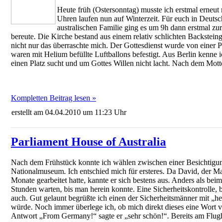
Heute früh (Ostersonntag) musste ich erstmal erneut
Uhren laufen nun auf Winterzeit. Für euch in Deutsch
australischen Familie ging es um 9h dann erstmal zu
bereute. Die Kirche bestand aus einem relativ schlichten Backstein
nicht nur das überraschte mich. Der Gottesdienst wurde von einer P
waren mit Helium befüllte Luftballons befestigt. Aus Berlin kenne i
einen Platz sucht und um Gottes Willen nicht lacht. Nach dem Motto
Kompletten Beitrag lesen »
erstellt am 04.04.2010 um 11:23 Uhr
Parliament House of Australia
Nach dem Frühstück konnte ich wählen zwischen einer Besichtigu
Nationalmuseum. Ich entschied mich für ersteres. Da David, der Man
Monate gearbeitet hatte, kannte er sich bestens aus. Anders als bei
Stunden warten, bis man herein konnte. Eine Sicherheitskontrolle,
auch. Gut gelaunt begrüßte ich einen der Sicherheitsmänner mit „h
würde. Noch immer überlege ich, ob mich direkt dieses eine Wort ve
Antwort „From Germany!“ sagte er „sehr schön!“. Bereits am Flughaf