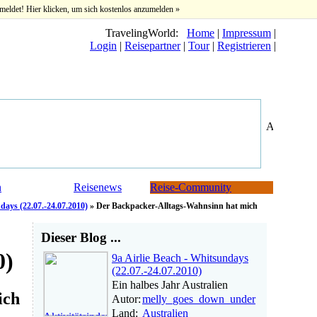
meldet! Hier klicken, um sich kostenlos anzumelden »
TravelingWorld:
Home
|
Impressum
|
Login
|
Reisepartner
|
Tour
|
Registrieren
|
n
Reisenews
Reise-Community
days (22.07.-24.07.2010)
» Der Backpacker-Alltags-Wahnsinn hat mich
Dieser Blog ...
0)
9a Airlie Beach - Whitsundays
(22.07.-24.07.2010)
Ein halbes Jahr Australien
ich
Autor:
melly_goes_down_under
Land:
Australien