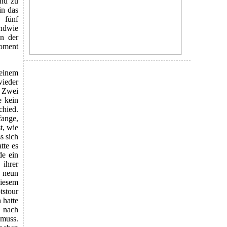
und zu
in das
 fünf
endwie
an der
oment
 einem
wieder
 Zwei
e kein
chied.
fange,
t, wie
s sich
tte es
de ein
 ihrer
o neun
iesem
tstour
 hatte
h nach
 muss.