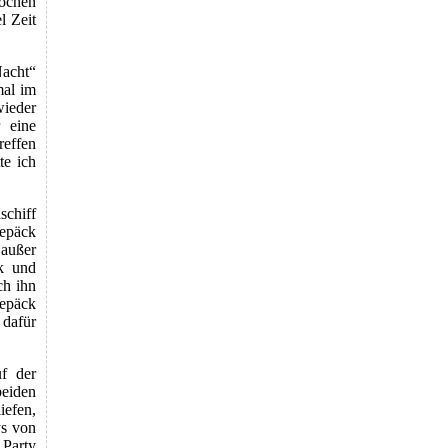
Wochen
l Zeit
acht“
mal im
wieder
 eine
reffen
te ich
schiff
epäck
 außer
k und
ch ihn
Gepäck
 dafür
f der
beiden
iefen,
ys von
 Party