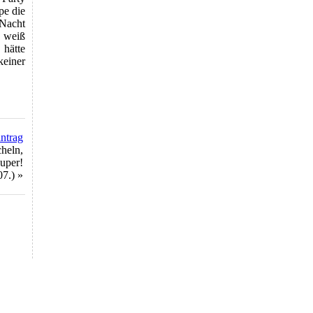
pe die
 Nacht
s weiß
 hätte
keiner
intrag
heln,
uper!
07.) »