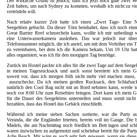
Der wirkliche Grund ist jedoch, dass ich jetzt noch gute zwei 
Zeit haben, um nach Sydney zu kommen, weshalb ich nicht zu vie
vertrödeln will.
Nach relativ kurzer Zeit hatte ich einen „Zwei Tage- Eine N
Seegeltörn gebucht. Da dieser Törn beinhaltet, dass ich noch ein
Great Barrier Reef schnorcheln kann, wollte ich mir unbedingt 
eine Unterwasserkamera ausleihen. Das war jedoch nur über
Telefonnummer möglich, die ich anrief, um mit dem Verleiher ein T
zu vereinbaren, bei dem ich die Kamera bekam. Um 19 Uhr hat
alles organisiert, was ich für den morgigen Tag benötige.
Zurück im Hostel packte ich alles für die zwei Tage auf dem Seegel
in meinen Tagesrucksack und auch sonst bereitete ich mein G
soweit vor, dass ich morgen früh nicht mehr viel machen muss,
auszuchecke. Da ich meinen großen Rucksack, den Schlafsac
natürlich den Cool Bag nicht mit an Bord nehmen kann, werde i
noch vor 8:00 Uhr zum Reisebüro bringen. Dort kann ich mein 
für die Dauer des Seegeltörns unterstellen und muss somit nicht
bezahlen, dass das Hostel das Gebäck einschließt.
Während ich meine sieben Sachen sortierte, war die Party au
Veranda, die die Engländer feierten, bereits voll im Gange. Die 
Mädels, die am Nachmittag noch friedlich im Bett lagen und schl
waren inzwischen zu aufgemotzt und scheinbar bereit für die Part
Arlie Beach. Mir wäre es auch sehr lieb gewesen, wenn sie diese