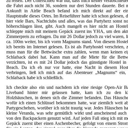
zu reisen. Der Unterschied war nur, dass mich keiner verabschiede
die Fahrt auch nicht 36, sondern nur drei Stunden dauerte. Bei 
Ankunft in Airlie Beach befand ich mich direkt auf der ein
Hauptstraße dieses Ortes. Im Reiseführer hatte ich schon gelesen, d
hier viele Bars, Nachtclubs und alles, was das Partyherz sonst n
höherschlagen lässt, gibt. Auch mangelt es hier nicht an Hostel
schleppte mich mit meinem Gepäck zuerst ins YHA, um den akt
Zimmerpreis zu erfragen. Da mir 26 Dollar jedoch zu viel waren, li
ca. 100m weiter, bis ich vorm Magnums stand. Von diesem Hostel
ich bereits im Internet gelesen. Es ist als Partyhostel verschrien,
muss man für die Bettwäsche extra zahlen, wenn man keinen e
Schlafsack dabei hat. Kann man auf die Miete für die Bettw
verzichten, ist es mit 24 Dollar jedoch das günstigste Hostel in 
Beach. Da ich eh nur vor hatte, eine Nacht in diesem Host
verbringen, ließ ich mich auf das Abenteuer „Magnums“ ein, 
Schlafsack habe ich schließlich.
Ich checkte also ein und nachdem ich eine riesige Open-Air B
Liveband hinter mir gelassen hatte, kam ich zu den kl
Holzhäuschen, in denen sich die Zimmer befanden. Das Häusch
wofür ich einen Schlüssel bekommen hatte, war ziemlich weit 
Partygeschehen, worüber ich nicht traurig war. Jedes Häuschen ha
kleine Veranda, was sehr gemütlich wirkt und anscheinend auch
von den Backpackern genutzt wird. Auf jeden Fall stieg ich mit 
Gepäck zuerst über einen Aschenbecher, gefolgt von einem Stro