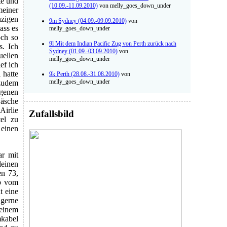
te und
(10.09.-11.09.2010)
von melly_goes_down_under
meiner
zigen
9m Sydney (04.09.-09.09.2010)
von
ass es
melly_goes_down_under
och so
9l Mit dem Indian Pacific Zug von Perth zurück nach
s. Ich
Sydney (01.09.-03.09.2010)
von
uellen
melly_goes_down_under
ef ich
 hatte
9k Perth (28.08.-31.08.2010)
von
melly_goes_down_under
 zudem
igenen
äsche
Airlie
Zufallsbild
el zu
einen
ar mit
einen
en 73,
ab vom
t eine
 gerne
meinem
mkabel