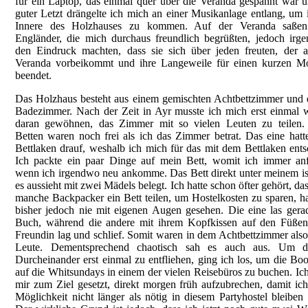
für ein Laptop, das einmal quer über die Veranda gespannt war 
guter Letzt drängelte ich mich an einer Musikanlage entlang, um 
Innere des Holzhauses zu kommen. Auf der Veranda saßen
Engländer, die mich durchaus freundlich begrüßten, jedoch irg
den Eindruck machten, dass sie sich über jeden freuten, der 
Veranda vorbeikommt und ihre Langeweile für einen kurzen M
beendet.
Das Holzhaus besteht aus einem gemischten Achtbettzimmer und
Badezimmer. Nach der Zeit in Ayr musste ich mich erst einmal 
daran gewöhnen, das Zimmer mit so vielen Leuten zu teilen.
Betten waren noch frei als ich das Zimmer betrat. Das eine hatt
Bettlaken drauf, weshalb ich mich für das mit dem Bettlaken ents
Ich packte ein paar Dinge auf mein Bett, womit ich immer an
wenn ich irgendwo neu ankomme. Das Bett direkt unter meinem is
es aussieht mit zwei Mädels belegt. Ich hatte schon öfter gehört, das
manche Backpacker ein Bett teilen, um Hostelkosten zu sparen, ha
bisher jedoch nie mit eigenen Augen gesehen. Die eine las gera
Buch, während die andere mit ihrem Kopfkissen auf den Füßen
Freundin lag und schlief. Somit waren in dem Achtbettzimmer als
Leute. Dementsprechend chaotisch sah es auch aus. Um d
Durcheinander erst einmal zu entfliehen, ging ich los, um die Boo
auf die Whitsundays in einem der vielen Reisebüros zu buchen. Ich
mir zum Ziel gesetzt, direkt morgen früh aufzubrechen, damit ic
Möglichkeit nicht länger als nötig in diesem Partyhostel bleiben