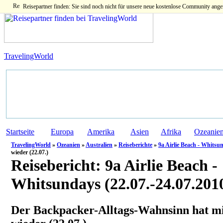
Reisepartner finden: Sie sind noch nicht für unsere neue kostenlose Community ange
TravelingWorld
Startseite
Europa
Amerika
Asien
Afrika
Ozeanie
TravelingWorld
»
Ozeanien
»
Australien
»
Reiseberichte
»
9a Airlie Beach - Whitsun
wieder (22.07.)
Reisebericht:
9a Airlie Beach -
Whitsundays (22.07.-24.07.201
Der Backpacker-Alltags-Wahnsinn hat m