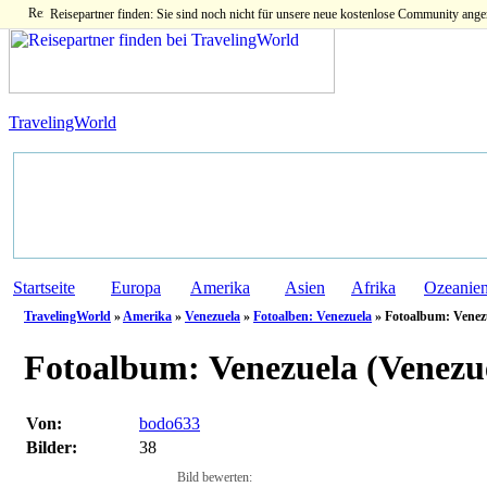
Reisepartner finden: Sie sind noch nicht für unsere neue kostenlose Community ange
TravelingWorld
Startseite
Europa
Amerika
Asien
Afrika
Ozeanie
TravelingWorld
»
Amerika
»
Venezuela
»
Fotoalben: Venezuela
» Fotoalbum: Venez
Fotoalbum:
Venezuela (Venezu
Von:
bodo633
Bilder:
38
Bild bewerten: