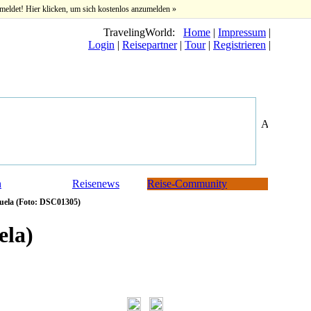
meldet! Hier klicken, um sich kostenlos anzumelden »
TravelingWorld:
Home
|
Impressum
|
Login
|
Reisepartner
|
Tour
|
Registrieren
|
n
Reisenews
Reise-Community
uela (Foto: DSC01305)
ela)