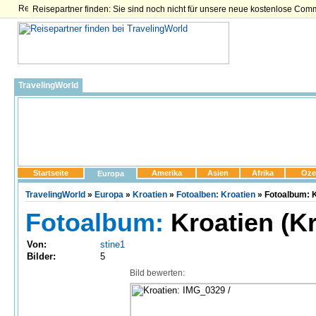
Reisepartner finden: Sie sind noch nicht für unsere neue kostenlose Com
TravelingWorld
Startseite
Amerika
Asien
Afrika
Oze
Europa
TravelingWorld
»
Europa
»
Kroatien
»
Fotoalben: Kroatien
» Fotoalbum: K
Fotoalbum:
Kroatien (Kr
Von:
stine1
Bilder:
5
Bild bewerten: