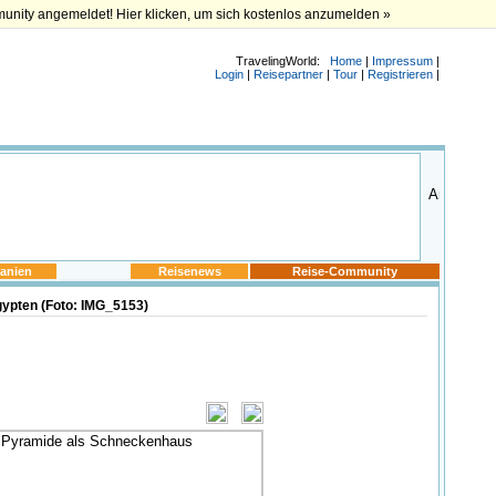
munity angemeldet! Hier klicken, um sich kostenlos anzumelden »
TravelingWorld:
Home
|
Impressum
|
Login
|
Reisepartner
|
Tour
|
Registrieren
|
anien
Reisenews
Reise-Community
ypten (Foto: IMG_5153)