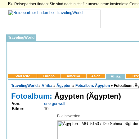
Reisepartner finden: Sie sind noch nicht für unsere neue kostenlose Com
TravelingWorld
Startseite
Europa
Amerika
Asien
Oze
Afrika
TravelingWorld
»
Afrika
»
Ägypten
»
Fotoalben: Ägypten
» Fotoalbum: Äg
Fotoalbum:
Ägypten (Ägypten)
Von:
energonwolf
Bilder:
10
Bild bewerten: