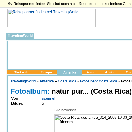
Reisepartner finden: Sie sind noch nicht für unsere neue kostenlose Com
TravelingWorld
Startseite
Europa
Asien
Afrika
Oze
Amerika
TravelingWorld
»
Amerika
»
Costa Rica
»
Fotoalben: Costa Rica
» Fotoal
Fotoalbum:
natur pur... (Costa Rica)
Von:
szunnel
Bilder:
5
Bild bewerten: