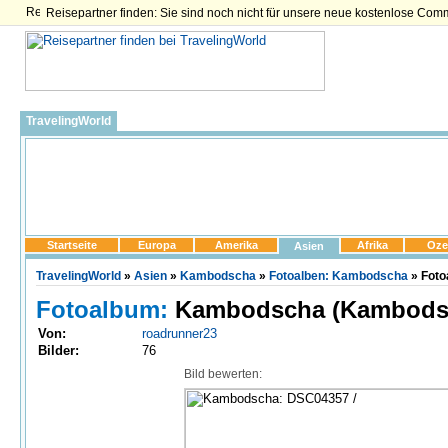
Reisepartner finden: Sie sind noch nicht für unsere neue kostenlose Com
TravelingWorld
Startseite
Europa
Amerika
Afrika
Oze
Asien
TravelingWorld
»
Asien
»
Kambodscha
»
Fotoalben: Kambodscha
» Foto
Fotoalbum:
Kambodscha (Kambods
Von:
roadrunner23
Bilder:
76
Bild bewerten: