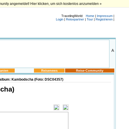
munity angemeldet! Hier klicken, um sich kostenlos anzumelden »
TravelingWorld:
Home
|
Impressum
|
Login
|
Reisepartner
|
Tour
|
Registrieren
|
anien
Reisenews
Reise-Community
album: Kambodscha (Foto: DSC04357)
cha)