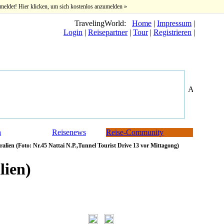
meldet! Hier klicken, um sich kostenlos anzumelden »
TravelingWorld:
Home
|
Impressum
|
Login
|
Reisepartner
|
Tour
|
Registrieren
|
n
Reisenews
Reise-Community
alien (Foto: Nr.45 Nattai N.P.,Tunnel Tourist Drive 13 vor Mittagong)
lien)