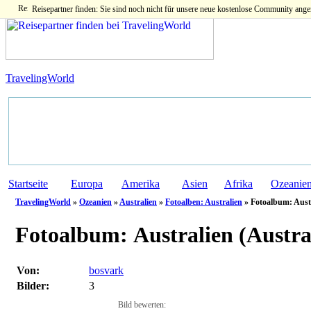
Reisepartner finden: Sie sind noch nicht für unsere neue kostenlose Community ange
TravelingWorld
Startseite
Europa
Amerika
Asien
Afrika
Ozeanie
TravelingWorld
»
Ozeanien
»
Australien
»
Fotoalben: Australien
» Fotoalbum: Austr
Fotoalbum:
Australien (Austra
Von:
bosvark
Bilder:
3
Bild bewerten: