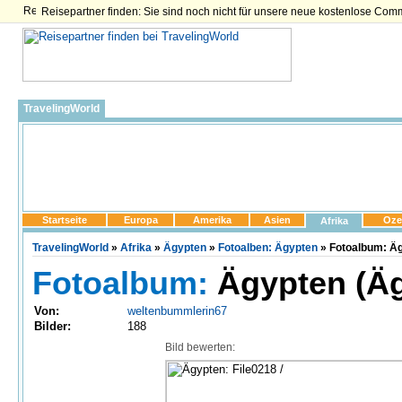
Reisepartner finden: Sie sind noch nicht für unsere neue kostenlose Com
TravelingWorld
Startseite
Europa
Amerika
Asien
Oze
Afrika
TravelingWorld
»
Afrika
»
Ägypten
»
Fotoalben: Ägypten
» Fotoalbum: Äg
Fotoalbum:
Ägypten (Äg
Von:
weltenbummlerin67
Bilder:
188
Bild bewerten: