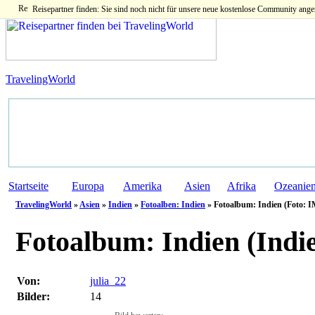
Reisepartner finden: Sie sind noch nicht für unsere neue kostenlose Community ange
TravelingWorld
Startseite
Europa
Amerika
Asien
Afrika
Ozeanie
TravelingWorld
»
Asien
»
Indien
»
Fotoalben: Indien
» Fotoalbum: Indien (Foto: 
Fotoalbum:
Indien (Indi
Von:
julia_22
Bilder:
14