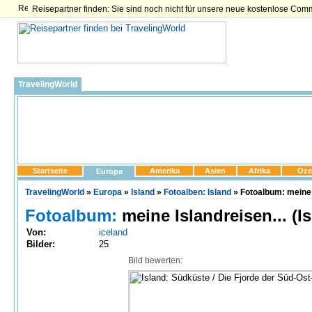
Reisepartner finden: Sie sind noch nicht für unsere neue kostenlose Com
TravelingWorld
Startseite
Amerika
Asien
Afrika
Oze
Europa
TravelingWorld
»
Europa
»
Island
»
Fotoalben: Island
» Fotoalbum: meine I
Fotoalbum:
meine Islandreisen... (I
Von:
iceland
Bilder:
25
Bild bewerten: