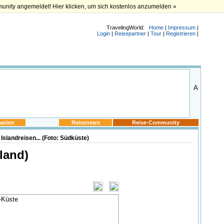
munity angemeldet! Hier klicken, um sich kostenlos anzumelden »
TravelingWorld:
Home
|
Impressum
|
Login
|
Reisepartner
|
Tour
|
Registrieren
|
anien
Reisenews
Reise-Community
slandreisen... (Foto: Südküste)
sland)