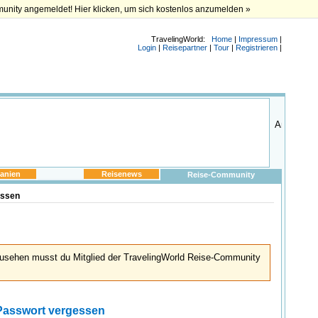
munity angemeldet! Hier klicken, um sich kostenlos anzumelden »
TravelingWorld:
Home
|
Impressum
|
Login
|
Reisepartner
|
Tour
|
Registrieren
|
anien
Reisenews
Reise-Community
essen
usehen musst du Mitglied der TravelingWorld Reise-Community
Passwort vergessen