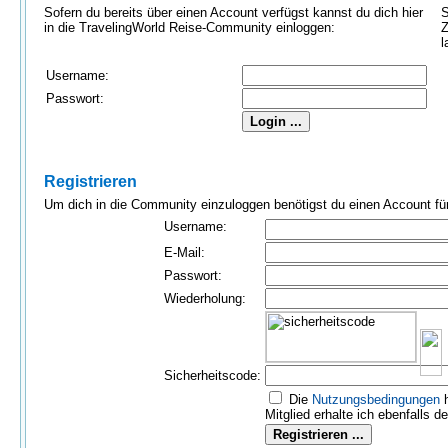
Sofern du bereits über einen Account verfügst kannst du dich hier
S
in die TravelingWorld Reise-Community einloggen:
Z
l
Username:
Passwort:
Registrieren
Um dich in die Community einzuloggen benötigst du einen Account für 
Username:
E-Mail:
Passwort:
Wiederholung:
Sicherheitscode:
Die
Nutzungs­bedingungen
h
Mitglied erhalte ich ebenfalls d