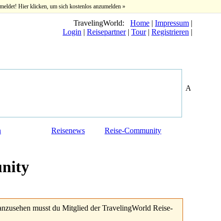
meldet! Hier klicken, um sich kostenlos anzumelden »
TravelingWorld:
Home
|
Impressum
|
Login
|
Reisepartner
|
Tour
|
Registrieren
|
n
Reisenews
Reise-Community
nity
anzusehen musst du Mitglied der TravelingWorld Reise-