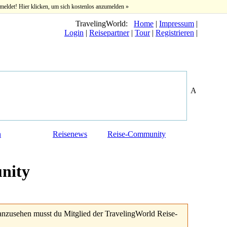
meldet! Hier klicken, um sich kostenlos anzumelden »
TravelingWorld:
Home
|
Impressum
|
Login
|
Reisepartner
|
Tour
|
Registrieren
|
n
Reisenews
Reise-Community
nity
anzusehen musst du Mitglied der TravelingWorld Reise-