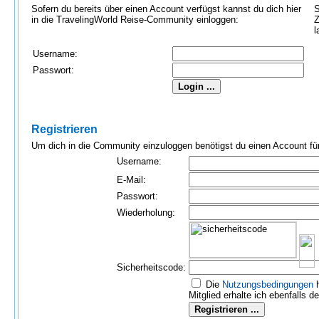
Sofern du bereits über einen Account verfügst kannst du dich hier
S
in die TravelingWorld Reise-Community einloggen:
Z
l
Username:
Passwort:
Registrieren
Um dich in die Community einzuloggen benötigst du einen Account für 
Username:
E-Mail:
Passwort:
Wiederholung:
Sicherheitscode:
Die
Nutzungs­bedingungen
h
Mitglied erhalte ich ebenfalls d