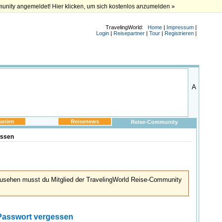
munity angemeldet! Hier klicken, um sich kostenlos anzumelden »
TravelingWorld:
Home
|
Impressum
|
Login
|
Reisepartner
|
Tour
|
Registrieren
|
anien
Reisenews
Reise-Community
essen
usehen musst du Mitglied der TravelingWorld Reise-Community
Passwort vergessen