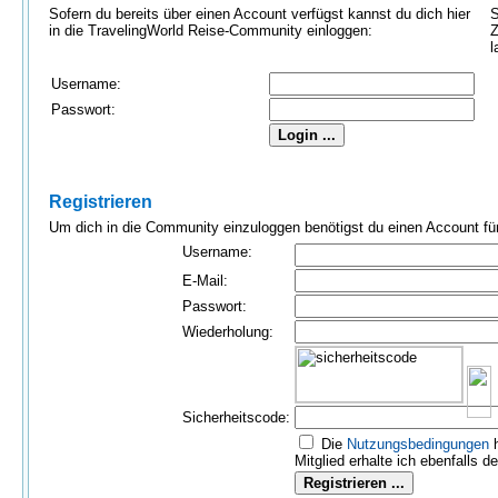
Sofern du bereits über einen Account verfügst kannst du dich hier
S
in die TravelingWorld Reise-Community einloggen:
Z
l
Username:
Passwort:
Registrieren
Um dich in die Community einzuloggen benötigst du einen Account für 
Username:
E-Mail:
Passwort:
Wiederholung:
Sicherheitscode:
Die
Nutzungs­bedingungen
h
Mitglied erhalte ich ebenfalls d