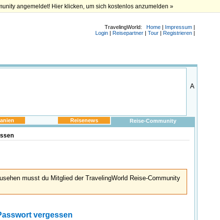
munity angemeldet! Hier klicken, um sich kostenlos anzumelden »
TravelingWorld:
Home
|
Impressum
|
Login
|
Reisepartner
|
Tour
|
Registrieren
|
anien
Reisenews
Reise-Community
essen
usehen musst du Mitglied der TravelingWorld Reise-Community
Passwort vergessen