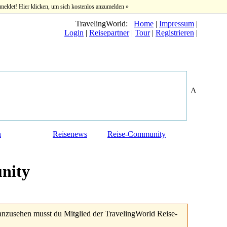
meldet! Hier klicken, um sich kostenlos anzumelden »
TravelingWorld:
Home
|
Impressum
|
Login
|
Reisepartner
|
Tour
|
Registrieren
|
n
Reisenews
Reise-Community
nity
anzusehen musst du Mitglied der TravelingWorld Reise-