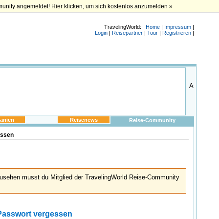
munity angemeldet! Hier klicken, um sich kostenlos anzumelden »
TravelingWorld:
Home
|
Impressum
|
Login
|
Reisepartner
|
Tour
|
Registrieren
|
anien
Reisenews
Reise-Community
essen
usehen musst du Mitglied der TravelingWorld Reise-Community
Passwort vergessen