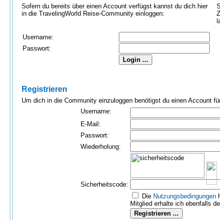
Sofern du bereits über einen Account verfügst kannst du dich hier
S
in die TravelingWorld Reise-Community einloggen:
Z
l
Username:
Passwort:
Registrieren
Um dich in die Community einzuloggen benötigst du einen Account für 
Username:
E-Mail:
Passwort:
Wiederholung:
Sicherheitscode:
Die
Nutzungs­bedingungen
h
Mitglied erhalte ich ebenfalls d